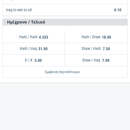
Iraq to win to nil
4.10
Haiti to win and both teams to score
Haiti to win to nil
Γκολ και οι δύο ομάδες και το ματς θα λήξει ισοπαλία
Δε θα σημειώσουν γκολ και οι δύο ομάδες
Iraq to win and both teams to score
Iraq to win to nil
6.75
4.50
5.00
9.50
6.25
4.10
Ημίχρονο / Τελικό
Haiti / Haiti
Haiti / Draw
4.333
18.00
Haiti / Iraq
Draw / Haiti
51.00
7.50
Χ / Χ
Draw / Iraq
5.00
7.00
Haiti / Haiti
Haiti / Iraq
Iraq / Haiti
Iraq / Iraq
Χ / Χ
5.00
51.00
56.00
3.90
4.333
Haiti / Draw
Iraq / Draw
Draw / Haiti
Draw / Iraq
18.00
18.00
7.00
7.50
Εμφάνιση περισσότερων