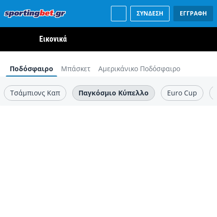
ΣΥΝΔΕΣΗ
ΕΓΓΡΑΦΗ
Εικονικά
Ποδόσφαιρο
Μπάσκετ
Αμερικάνικο Ποδόσφαιρο
Τσάμπιονς Καπ
Παγκόσμιο Κύπελλο
Euro Cup