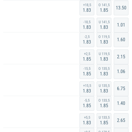
+18,5
O 141,5
13.50
1.83
1.85
-18,5
U 141,5
1.01
1.83
1.83
-2,5
O 119,5
1.60
1.83
1.83
+2,5
U 119,5
2.15
1.85
1.83
-15,5
O 135,5
1.06
1.85
1.83
+15,5
U 135,5
6.75
1.83
1.83
-5,5
O 133,5
1.40
1.85
1.85
+5,5
U 133,5
2.65
1.83
1.85