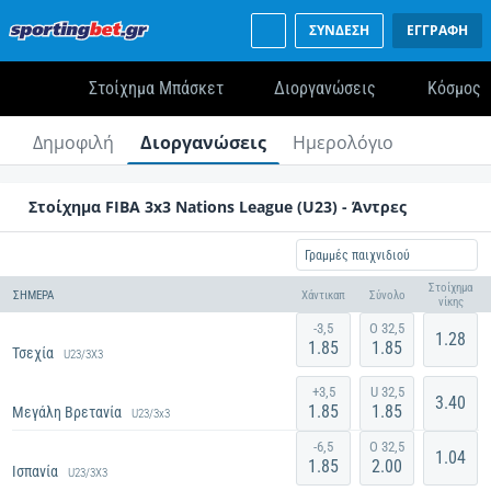
ΣΥΝΔΕΣΗ
ΕΓΓΡΑΦΗ
Στοίχημα Μπάσκετ
Διοργανώσεις
Κόσμος
Δημοφιλή
Διοργανώσεις
Ημερολόγιο
Στοίχημα FIBA 3x3 Nations League (U23) - Άντρες
Γραμμές παιχνιδιού
Στοίχημα
ΣΉΜΕΡΑ
Χάντικαπ
Σύνολο
νίκης
-3,5
O 32,5
1.28
1.85
1.85
Τσεχία
U23/3X3
+3,5
U 32,5
3.40
1.85
1.85
Μεγάλη Βρετανία
U23/3x3
Ξεκινά σε
3 λεπ
-6,5
O 32,5
1.04
1.85
2.00
Ισπανία
U23/3X3