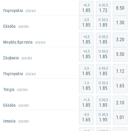
+6,5
U 32,5
8.50
1.85
1.72
Πορτογαλία
U23/3x3
Ξεκινά σε
53 λεπ
-3,5
O 33,5
1.30
1.85
1.85
Ελλάδα
U23/3X3
+3,5
U 33,5
3.20
1.85
1.85
Μεγάλη Βρετανία
U23/3x3
Σήμερα / 10:15 π.μ.
+5,5
O 33,5
5.50
1.85
1.85
Σλοβακία
U23/3X3
-5,5
U 33,5
1.12
1.85
1.85
Πορτογαλία
U23/3x3
Σήμερα / 11:05 π.μ.
-1,5
O 33,5
1.65
1.85
1.85
Τσεχία
U23/3X3
+1,5
U 33,5
2.10
1.85
1.85
Ελλάδα
U23/3X3
Σήμερα / 12:05 μ.μ.
-9,5
O 30,5
1.01
1.65
1.95
Ισπανία
U23/3X3