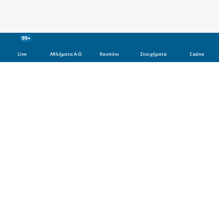
99+
Live
Αθλήματα Α-Ω
Κουπόνι
Στοιχήματα
Casino
Αθλήματα
Ποδόσφαιρο
Μπάσκετ
Τένις
Φόρμουλα 1
Βόλει
Μποξ
Γκολφ
Χάντμπολ
MotoGP