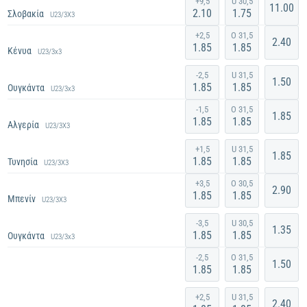
+9,5
U 30,5
11.00
2.10
1.75
Σλοβακία
U23/3X3
Σήμερα / 12:55 μ.μ.
+2,5
O 31,5
2.40
1.85
1.85
Κένυα
U23/3x3
-2,5
U 31,5
1.50
1.85
1.85
Ουγκάντα
U23/3x3
Σήμερα / 4:25 μ.μ.
-1,5
O 31,5
1.85
1.85
1.85
Αλγερία
U23/3X3
+1,5
U 31,5
1.85
1.85
1.85
Τυνησία
U23/3X3
Σήμερα / 5:15 μ.μ.
+3,5
O 30,5
2.90
1.85
1.85
Μπενίν
U23/3X3
-3,5
U 30,5
1.35
1.85
1.85
Ουγκάντα
U23/3x3
Σήμερα / 6:15 μ.μ.
-2,5
O 31,5
1.50
1.85
1.85
+2,5
U 31,5
2.40