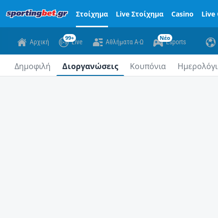
Στοίχημα
Live Στοίχημα
Casino
Live
99+
Νέο
Αρχική
Live
Αθλήματα A-Ω
Esports
Δημοφιλή
Διοργανώσεις
Κουπόνια
Ημερολόγι
Κορυφαίες
Στοίχημα Ποδό
διοργανώσεις
Μ
ο
Όλες οι αγορές - Κου
υ
Κ
ν
ό
τ
σ
Σ
Αγώνες
2
ι
μ
ο
ά
ο
ύ
Ε
Αποτέλεσμα 1X2
λ
ς
π
λ
2
ε
λ
N
0
ρ
ά
a
ΣΉΜΕΡΑ
1
X
2
3
Λ
δ
t
Ε
0
Αλ Γιαρμούκ
ι
α
i
υ
KUW
1.95
3.
γ
Καϊτάν
o
ρ
T
κ
n
ώ
σ
BaB
Ξεκινά σε
58 λεπ