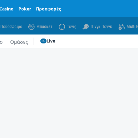
 Casino
Poker
Προσφορές
Ποδόσφαιρο
Μπάσκετ
Τένις
Πινγκ Πονγκ
Multi 
Live
69
ο
Ομάδες
σφαιρο
Διοργανώσεις
Κουβέιτ
βέιτ
Over/Under
Γκολ
Over
Under
10
3.50
1.93
1.77
2,5