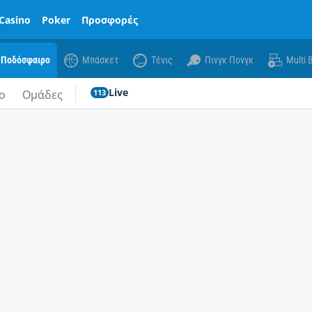
 Casino
Poker
Προσφορές
Ποδόσφαιρο
Μπάσκετ
Τένις
Πινγκ Πονγκ
Multi 
Live
113
ο
Ομάδες
Λιγκ Καπ
Σήμερα / 5:00 μ.μ.
ΗΜ2 • 64:32
LIVE
-
1
0
-
Καλλιθέα
Στόουκ
Όλνταμ
σμα αγώνα
Αποτέλεσμα αγώνα
6.00
2
10.00
1
1.16
X
6.00
2
26.00