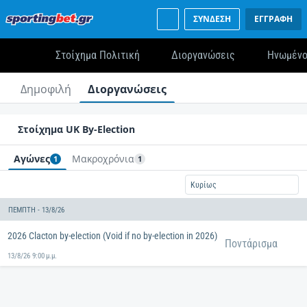
ΣΥΝΔΕΣΗ
ΕΓΓΡΑΦΗ
Στοίχημα Πολιτική
Διοργανώσεις
Ηνωμένο
Δημοφιλή
Διοργανώσεις
Στοίχημα UK By-Election
Αγώνες
Μακροχρόνια
1
1
Κυρίως
ΠΈΜΠΤΗ - 13/8/26
2026 Clacton by-election (Void if no by-election in 2026)
Ποντάρισμα
13/8/26 9:00 μ.μ.