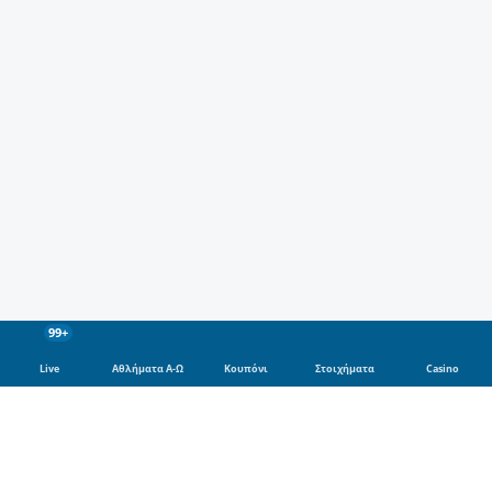
99+
Live
Αθλήματα Α-Ω
Κουπόνι
Στοιχήματα
Casino