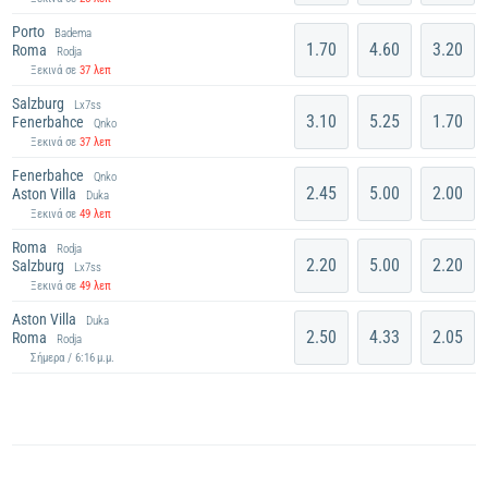
Porto
Badema
1.70
4.60
3.20
Roma
Rodja
Ξεκινά σε
37 λεπ
Salzburg
Lx7ss
3.10
5.25
1.70
Fenerbahce
Qnko
Ξεκινά σε
37 λεπ
Fenerbahce
Qnko
2.45
5.00
2.00
Aston Villa
Duka
Ξεκινά σε
49 λεπ
Roma
Rodja
2.20
5.00
2.20
Salzburg
Lx7ss
Ξεκινά σε
49 λεπ
Aston Villa
Duka
2.50
4.33
2.05
Roma
Rodja
Σήμερα / 6:16 μ.μ.