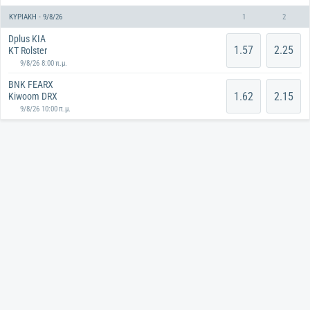
ΚΥΡΙΑΚΉ - 9/8/26
1
2
Dplus KIA
1.57
2.25
KT Rolster
9/8/26 8:00 π.μ.
BNK FEARX
1.62
2.15
Kiwoom DRX
9/8/26 10:00 π.μ.