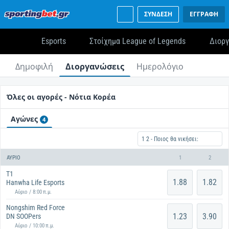
ΣΥΝΔΕΣΗ
ΕΓΓΡΑΦΗ
Esports
Στοίχημα League of Legends
Διορ
Δημοφιλή
Διοργανώσεις
Ημερολόγιο
Όλες οι αγορές - Νότια Κορέα
Αγώνες
4
1 2 - Ποιος θα νικήσει:
ΑΎΡΙΟ
1
2
T1
1.88
1.82
Hanwha Life Esports
Αύριο / 8:00 π.μ.
Nongshim Red Force
1.23
3.90
DN SOOPers
Αύριο / 10:00 π.μ.