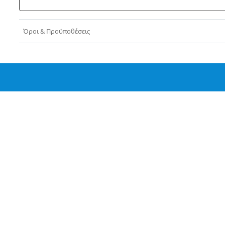
Όροι & Προϋποθέσεις