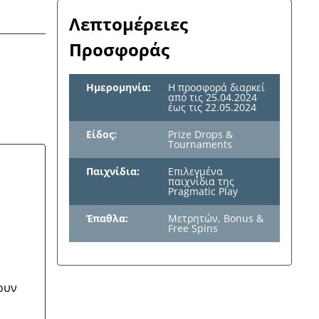
Λεπτομέρειες
Προσφοράς
Ημερομηνία:
Η προσφορά διαρκεί
από τις 25.04.2024
έως τις 22.05.2024
Είδος:
Prize Drops &
Tournaments
Παιχνίδια:
Επιλεγμένα
παιχνίδια της
Pragmatic Play
Έπαθλα:
Μετρητών, Bonus &
Free Spins
ουν