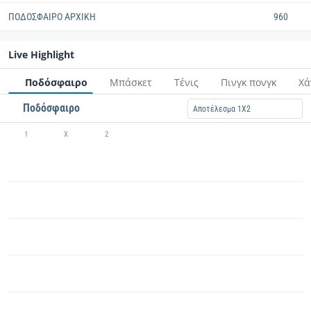
ΠΟΔΌΣΦΑΙΡΟ ΑΡΧΙΚΗ
960
Live Highlight
Ποδόσφαιρο
Μπάσκετ
Τένις
Πινγκ πονγκ
Χά
Ποδόσφαιρο
Αποτέλεσμα 1X2
1
X
2