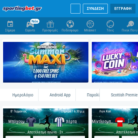
ΣΥΝΔΕΣΗ
ΕΓΓΡΑΦΗ
Νέο
Σήμερα
Esports
Προσφορές
Ποδόσφαιρο
Μπάσκετ
Τένις
Πινγκ Πονγ
Hμερολόγιο
Android App
Παρολί
Scottish Premie
Β' Γερμανίας
Λιγκ Καπ
Σήμερα / 6:30 μ.μ.
-
-
Μπόχουμ
Χέρτα
Μίντλεσμπρο
Αποτέλεσμα αγώνα - 2+
Αποτέλεσμα α