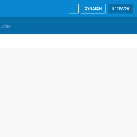
ΣΥΝΔΕΣΗ
ΕΓΓΡΑΦΗ
Builder
ATP Μάστερς - Μόντρεαλ (CAN) - Σκληρό γήπεδο
Σήμερα / 4:45 μ.μ.
Media
-
Λ. Νταρντέρι
Γ. Σανγκ
Επιλέξτε ένα γεγονός...
1 ή 2 - Ποιος θα νικήσει;
1
1.98
2
1.80
Επιλέξτε
από τη
λίστα live
γεγονότων
για να
δείτε στα
μέσα.