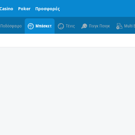
 Casino
Poker
Προσφορές
Ποδόσφαιρο
Μπάσκετ
Τένις
Πινγκ Πονγκ
Multi 
Χάντικαπ
Σύνολο
Στοίχημα νίκης
Χάντικα
WNBA
ρα / 11:15 μ.μ.
Σήμερα / 11:30 μ.μ.
+3,5
O 154,5
-6,5
2.30
ρόχο
Φοίνιξ Μέρκιουρι
1.87
2.10
1.91
-3,5
U 154,5
+6,5
1.53
Κλουμπ Ατλέτικο Ολίμπια
Κονέκτικατ Σαν
1.80
1.62
1.91