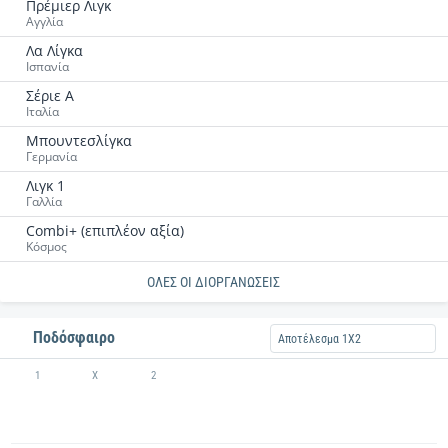
Πρέμιερ Λιγκ
Αγγλία
Λα Λίγκα
Ισπανία
Σέριε Α
Ιταλία
Μπουντεσλίγκα
Γερμανία
Λιγκ 1
Γαλλία
Combi+ (επιπλέον αξία)
Κόσμος
ΌΛΕΣ ΟΙ ΔΙΟΡΓΑΝΏΣΕΙΣ
Ποδόσφαιρο
Αποτέλεσμα 1X2
1
X
2