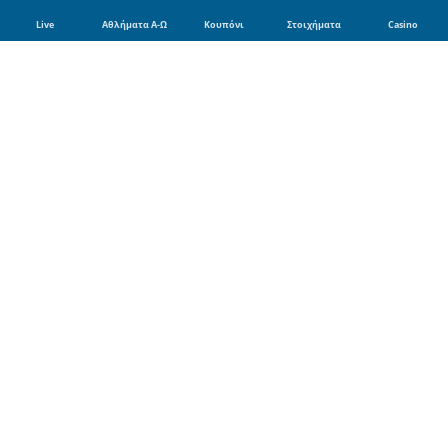
Live
Αθλήματα Α-Ω
Κουπόνι
Στοιχήματα
Casino
Αθλήματα
Ποδόσφαιρο
Μπάσκετ
Τένις
Φόρμουλα 1
Βόλει
Μποξ
Γκολφ
Χάντμπολ
MotoGP
Πρωταθλήματα Ποδοσφαίρου
Super League 1
Champions League
Europa League
Premier League
La Liga
Bundesliga
Serie A
Ligue 1