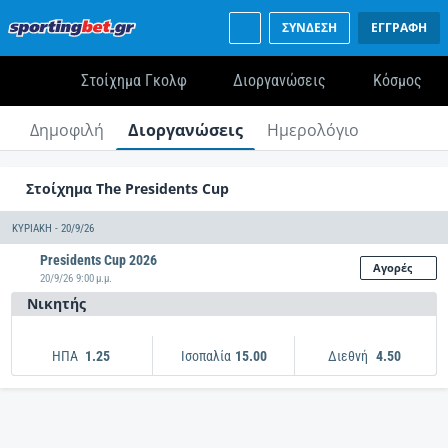
ΣΥΝΔΕΣΗ
ΕΓΓΡΑΦΗ
Στοίχημα Γκολφ
Διοργανώσεις
Κόσμος
Δημοφιλή
Διοργανώσεις
Ημερολόγιο
Στοίχημα The Presidents Cup
ΚΥΡΙΑΚΉ - 20/9/26
Presidents Cup 2026
Αγορές
20/9/26 9:00 μ.μ.
Νικητής
ΗΠΑ
Ισοπαλία
Διεθνή
1.25
15.00
4.50
ΗΠΑ
1.25
Ισοπαλία
15.00
Διεθνή
4.50