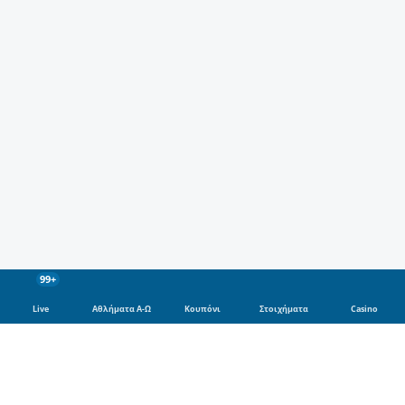
99+
Live
Αθλήματα Α-Ω
Κουπόνι
Στοιχήματα
Casino