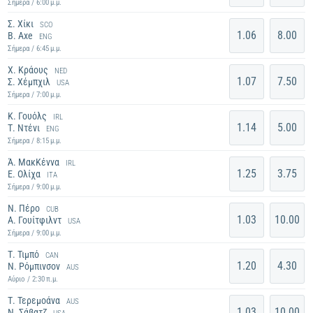
Σήμερα / 6:00 μ.μ.
Σ. Χίκι
SCO
1.06
8.00
B. Axe
ENG
Σήμερα / 6:45 μ.μ.
Χ. Κράους
NED
1.07
7.50
Σ. Χέμπχιλ
USA
Σήμερα / 7:00 μ.μ.
Κ. Γουόλς
IRL
1.14
5.00
Τ. Ντένι
ENG
Σήμερα / 8:15 μ.μ.
Ά. ΜακΚέννα
IRL
1.25
3.75
Ε. Ολίχα
ITA
Σήμερα / 9:00 μ.μ.
Ν. Πέρο
CUB
1.03
10.00
Α. Γουίτφιλντ
USA
Σήμερα / 9:00 μ.μ.
Τ. Τιμπό
CAN
1.20
4.30
Ν. Ρόμπινσον
AUS
Αύριο / 2:30 π.μ.
Τ. Τερεμοάνα
AUS
1.03
10.00
Ν. Σάβατζ