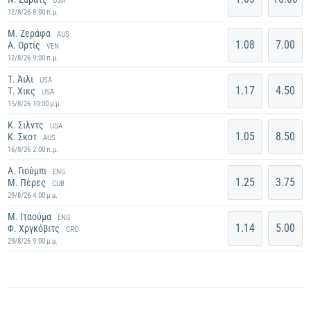
USA
12/8/26 8:00 π.μ.
Μ. Ζεράφα
AUS
1.08
7.00
Α. Ορτίς
VEN
12/8/26 9:00 π.μ.
Τ. Άιλι
USA
1.17
4.50
Τ. Χικς
USA
15/8/26 10:00 μ.μ.
Κ. Σιλντς
USA
1.05
8.50
Κ. Σκοτ
AUS
16/8/26 2:00 π.μ.
Α. Γιούμπι
ENG
1.25
3.75
Μ. Πέρες
CUB
29/8/26 4:00 μ.μ.
Μ. Ιταούμα
ENG
1.14
5.00
Φ. Χργκόβιτς
CRO
29/8/26 9:00 μ.μ.