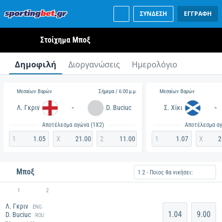
ΣΥΝΔΕΣΗ
ΕΓΓΡΑΦΗ
Στοίχημα Μποξ
Δημοφιλή
Διοργανώσεις
Ημερολόγιο
Μεσαίων Βαρών
Μεσαίων Βαρών
Σήμερα / 6:00 μ.μ.
-
-
Λ. Γκριν
D. Buciuc
Σ. Χίκι
Αποτέλεσμα αγώνα (1Χ2)
Αποτέλεσμα αγ
1
1.05
X
21.00
2
11.00
1
1.07
X
2
Μποξ
1 2 - Ποιος θα νικήσει:
1
2
Λ. Γκριν
ENG
1.04
9.00
D. Buciuc
ROU