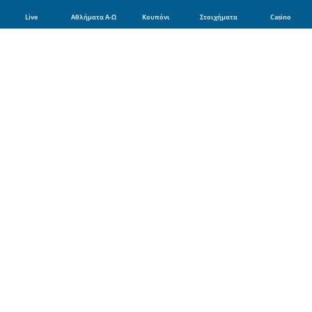
Live
Αθλήματα Α-Ω
Κουπόνι
Στοιχήματα
Casino
Αθλήματα
Ποδόσφαιρο
Μπάσκετ
Τένις
Φόρμουλα 1
Βόλει
Μποξ
Γκολφ
Χάντμπολ
MotoGP
Πρωταθλήματα Ποδοσφαίρου
Super League 1
Champions League
Europa League
Premier League
La Liga
Bundesliga
Serie A
Ligue 1