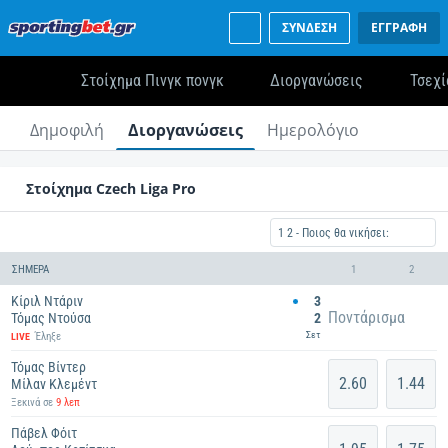
ΣΥΝΔΕΣΗ
ΕΓΓΡΑΦΗ
Στοίχημα Πινγκ πονγκ
Διοργανώσεις
Τσεχί
Δημοφιλή
Διοργανώσεις
Ημερολόγιο
Στοίχημα Czech Liga Pro
1 2 - Ποιος θα νικήσει:
ΣΉΜΕΡΑ
1
2
Κίριλ Ντάριν
3
Ποντάρισμα
Τόμας Ντούσα
2
Σετ
Έληξε
LIVE
Τόμας Βίντερ
2.60
1.44
Μίλαν Κλεμέντ
Ξεκινά σε
9 λεπ
Πάβελ Φόιτ