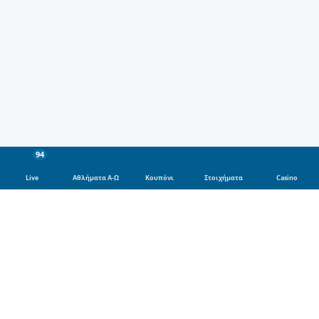
94
Live
Αθλήματα Α-Ω
Κουπόνι
Στοιχήματα
Casino