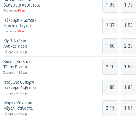
1.95
1.75
Βλάντιμιρ Άνταμτσικ
Ξεκινά σε
39 λεπ
Γιάκουμπ Σίμετσεκ
2.37
1.52
Ζμπίνεκ Πάγκατς
Ξεκινά σε
39 λεπ
Κίριλ Ντάριν
1.60
2.20
Λούκας Κροκ
Σήμερα / 8:30 μ.μ.
Βίκτορ Βεϊβόντα
2.10
1.65
Τόμας Βίντερ
Σήμερα / 8:30 μ.μ.
Ντόμινικ Ομπόρνι
1.88
1.82
Γιάκουμπ Λεβίτσκι
Σήμερα / 8:30 μ.μ.
Μάρεκ Χόλουμπ
2.15
1.61
Μίχαλ Τσαλούπα
Σήμερα / 8:30 μ.μ.