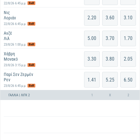
BaB
22/8/26 6:45 μ.μ.
Νις
2.20
3.60
3.10
Λοριάν
BaB
22/8/26 6:45 μ.μ.
Ανζέ
5.00
3.70
1.70
Λιλ
BaB
23/8/26 1:00 μ.μ.
Χάβρη
3.30
3.80
2.05
Μονακό
BaB
23/8/26 3:15 μ.μ.
Παρί Σεν Ζερμέν
1.41
5.25
6.50
Ρεν
BaB
23/8/26 6:45 μ.μ.
ΓΑΛΛΊΑ | ΛΙΓΚ 2
1
X
2