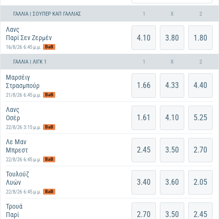
ΓΑΛΛΊΑ | ΣΟΎΠΕΡ ΚΑΠ ΓΑΛΛΊΑΣ
1
X
2
Λανς
4.10
3.80
1.80
Παρί Σεν Ζερμέν
BaB
16/8/26 6:45 μ.μ.
ΓΑΛΛΊΑ | ΛΙΓΚ 1
1
X
2
Μαρσέιγ
1.66
4.33
4.40
Στρασμπούρ
BaB
21/8/26 6:45 μ.μ.
Λανς
1.61
4.10
5.25
Οσέρ
BaB
22/8/26 3:15 μ.μ.
Λε Μαν
2.45
3.50
2.70
Μπρεστ
BaB
22/8/26 6:45 μ.μ.
Τουλούζ
3.40
3.60
2.05
Λυών
BaB
22/8/26 6:45 μ.μ.
Τρουά
2.70
3.50
2.45
Παρί