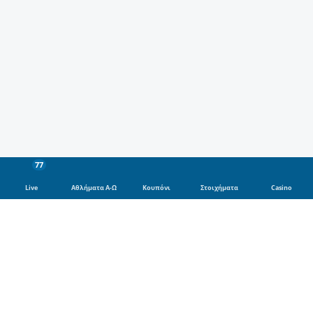
77
Live
Αθλήματα Α-Ω
Κουπόνι
Στοιχήματα
Casino