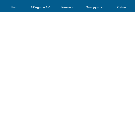
Live
Αθλήματα Α-Ω
Κουπόνι
Στοιχήματα
Casino
Αθλήματα
Ποδόσφαιρο
Μπάσκετ
Τένις
Φόρμουλα 1
Βόλει
Μποξ
Γκολφ
Χάντμπολ
MotoGP
Πρωταθλήματα Ποδοσφαίρου
Super League 1
Champions League
Europa League
Premier League
La Liga
Bundesliga
Serie A
Ligue 1