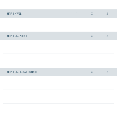
ΗΠΑ | NWSL
1
X
2
ΗΠΑ | USL ΛΙΓΚ 1
1
X
2
ΗΠΑ | USL ΤΣΆΜΠΙΟΝΣΙΠ
1
X
2