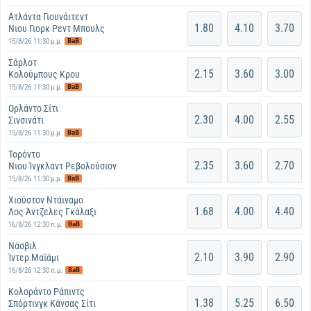
Ατλάντα Γιουνάιτεντ
1.80
4.10
3.70
Νιου Γιορκ Ρεντ Μπουλς
BaB
15/8/26 11:30 μ.μ.
Σάρλοτ
2.15
3.60
3.00
Κολούμπους Κρου
BaB
15/8/26 11:30 μ.μ.
Ορλάντο Σίτι
2.30
4.00
2.55
Σινσινάτι
BaB
15/8/26 11:30 μ.μ.
Τορόντο
2.35
3.60
2.70
Νιου Ίνγκλαντ Ρεβολούσιον
BaB
15/8/26 11:30 μ.μ.
Χιούστον Ντάιναμο
1.68
4.00
4.40
Λος Άντζελες Γκάλαξι
BaB
16/8/26 12:30 π.μ.
Νάσβιλ
2.10
3.90
2.90
Ίντερ Μαϊάμι
BaB
16/8/26 12:30 π.μ.
Κολοράντο Ράπιντς
1.38
5.25
6.50
Σπόρτινγκ Κάνσας Σίτι