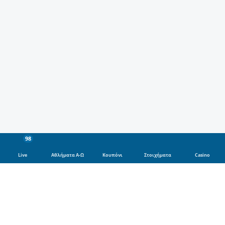
98
Live
Αθλήματα Α-Ω
Κουπόνι
Στοιχήματα
Casino