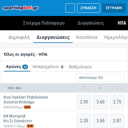
ΣΥΝΔΕΣΗ
ΕΓΓΡΑΦΗ
Στοίχημα Ποδόσφαιρο
Διοργανώσεις
ΗΠΑ
Δημοφιλή
Διοργανώσεις
Κουπόνια
Ημερολόγι
Όλες οι αγορές - ΗΠΑ
Αγώνες
Μακροχρόνια
Βαθμολογία
22
4
Αποτέλεσμα 1X2
ΗΠΑ | MLS
1
X
2
Νιου Ίνγκλαντ Ρεβολούσιον
2.30
3.60
2.75
Χιούστον Ντάιναμο
BaB
8/8/26 8:30 μ.μ.
ΚΦ Μοντρεάλ
2.20
3.60
2.87
Ντι Σι Γιουνάιτεντ
BaB
15/8/26 11:30 μ.μ.