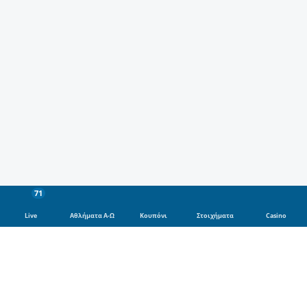
71
Live
Αθλήματα Α-Ω
Κουπόνι
Στοιχήματα
Casino