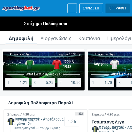
ΣΥΝΔΕΣΗ
ΕΓΓΡΑΦΗ
Στοίχημα Ποδόσφαιρο
Δημοφιλή
Διοργανώσεις
Κουπόνια
Ημερολόγι
Κόνφερενς Λιγκ
Tσάμπιονς Λιγκ
Σήμερα / 6:30 μ.μ.
ΤΣΣΚΑ
-
-
Παναθηναϊκός
Άαρχους
1948
Αποτέλεσμα αγώνα - 2+
Αποτέλεσμα α
1
1.21
X
5.25
2
10.50
1
1.70
X
Δημοφιλή Ποδόσφαιρο Παρολί
873
Σήμερα / 4:30 μ.μ.
Σήμερα / 4:30 μ.μ.
Φενερμπαχτσέ -
Αποτέλεσμα
1.36
Tσάμπιονς Λιγκ
αγώνα - 2+
Φενερμπαχτσέ -
Απ
Φενερμπαχτσέ - Στουρμ Γκρατς