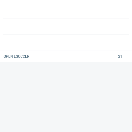
OPEN ESOCCER
21