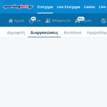
Στοίχημα
Live Στοίχημα
Casino
Live
84
Νέο
Αρχική
Live
Αθλήματα A-Ω
Esports
Δημοφιλή
Διοργανώσεις
Κουπόνια
Ημερολόγι
Κορυφαίες
Στοίχημα Ποδό
διοργανώσεις
Μ
ο
Όλες οι αγορές - Νορ
υ
Κ
ν
ό
τ
σ
Σ
Αγώνες
Βαθμολ
10
ι
μ
ο
ά
ο
ύ
Ε
Ταξινόμηση
Γεγο
Ώρα
λ
ς
π
λ
ανά
νός
2
ε
λ
N
0
ρ
ά
a
ΝΟΡΒΗΓΊΑ | ELITESERIEN
1
X
2
3
Λ
δ
t
Ε
0
ι
α
i
Σάντεφιορντ
υ
γ
2.05
3.
o
ρ
T
KFUM Όσλο
κ
n
ώ
σ
BaB
1
Αύριο / 5:00 μ.μ.