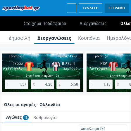
ΣΥΝΔΕΣΗ
ΕΓΓΡΑΦΗ
Στοίχημα Ποδόσφαιρο
Διοργανώσεις
Ολλα
Δημοφιλή
Διοργανώσεις
Κουπόνια
Ημερολόγι
Ερεντιβίζιε
Ερεντιβίζιε
Σήμερα / 4:45 μ.μ.
Γκόου
Βίλεμ ΙΙ
PSV
-
-
Αχέντ Ιγκλς
Τίλμπουργκ
Αϊντχόφεν
Αποτέλεσμα αγώνα - 2+
Αποτέλεσμα αγ
1
1.57
X
4.20
2
5.50
1
1.18
X
8
Όλες οι αγορές - Ολλανδία
Αγώνες
Βαθμολογία
13
Αποτέλεσμα 1X2