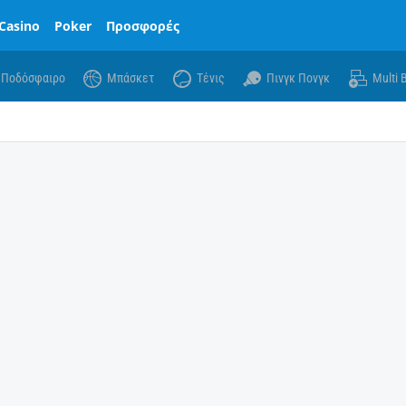
 Casino
Poker
Προσφορές
Ποδόσφαιρο
Μπάσκετ
Τένις
Πινγκ Πονγκ
Multi 
ική
Διοργανώσεις
ΗΠΑ