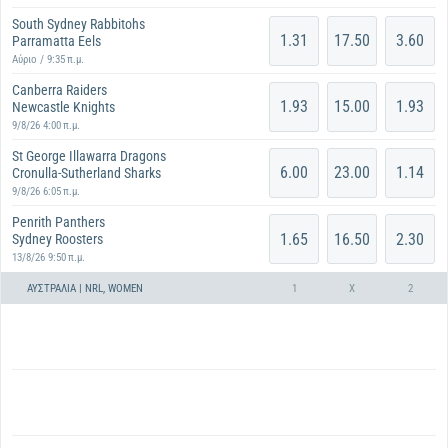
South Sydney Rabbitohs
1.31
17.50
3.60
Parramatta Eels
Αύριο / 9:35 π.μ.
Canberra Raiders
1.93
15.00
1.93
Newcastle Knights
9/8/26 4:00 π.μ.
St George Illawarra Dragons
6.00
23.00
1.14
Cronulla-Sutherland Sharks
9/8/26 6:05 π.μ.
Penrith Panthers
1.65
16.50
2.30
Sydney Roosters
13/8/26 9:50 π.μ.
ΑΥΣΤΡΑΛΊΑ | NRL, WOMEN
1
X
2