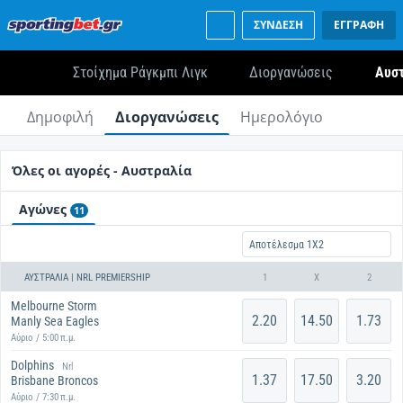
ΣΥΝΔΕΣΗ
ΕΓΓΡΑΦΗ
Στοίχημα Ράγκμπι Λιγκ
Διοργανώσεις
Αυστ
Δημοφιλή
Διοργανώσεις
Ημερολόγιο
Όλες οι αγορές - Αυστραλία
Αγώνες
11
Αποτέλεσμα 1X2
ΑΥΣΤΡΑΛΊΑ | NRL PREMIERSHIP
1
X
2
Melbourne Storm
2.20
14.50
1.73
Manly Sea Eagles
Αύριο / 5:00 π.μ.
Dolphins
Nrl
1.37
17.50
3.20
Brisbane Broncos
Αύριο / 7:30 π.μ.