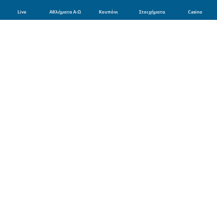
Live
Αθλήματα Α-Ω
Κουπόνι
Στοιχήματα
Casino
Αθλήματα
Ποδόσφαιρο
Μπάσκετ
Τένις
Φόρμουλα 1
Βόλει
Μποξ
Γκολφ
Χάντμπολ
MotoGP
Πρωταθλήματα Ποδοσφαίρου
Super League 1
Champions League
Europa League
Premier League
La Liga
Bundesliga
Serie A
Ligue 1