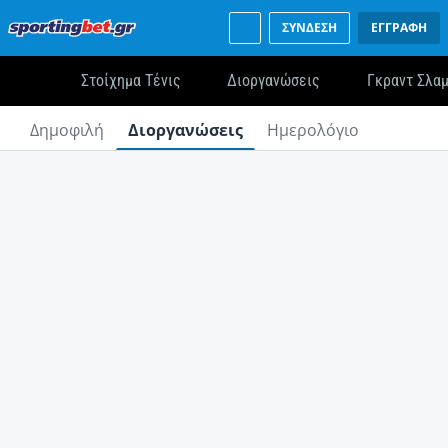
ΣΥΝΔΕΣΗ
ΕΓΓΡΑΦΗ
Στοίχημα Τένις
Διοργανώσεις
Γκραντ Σλα
Δημοφιλή
Διοργανώσεις
Ημερολόγιο