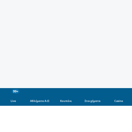
99+
Live
Αθλήματα Α-Ω
Κουπόνι
Στοιχήματα
Casino