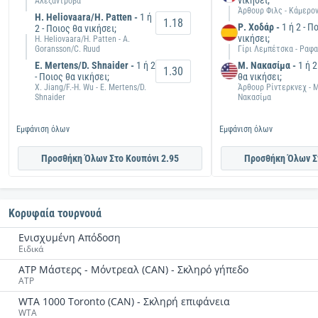
νικήσει;
Αλεξάντροβα
Άρθουρ Φιλς - Κάμερο
H. Heliovaara/H. Patten -
1 ή
1.18
Ρ. Χοδάρ -
1 ή 2 - Π
2 - Ποιος θα νικήσει;
νικήσει;
H. Heliovaara/H. Patten - A.
Goransson/C. Ruud
Γίρι Λεμπέτσκα - Ραφ
E. Mertens/D. Shnaider -
1 ή 2
Μ. Νακασίμα -
1 ή 2
1.30
- Ποιος θα νικήσει;
θα νικήσει;
X. Jiang/F.-H. Wu - E. Mertens/D.
Άρθουρ Ρίντερκνεχ - 
Shnaider
Νακασίμα
Εμφάνιση όλων
Εμφάνιση όλων
Προσθήκη Όλων Στο Κουπόνι 2.95
Προσθήκη Όλων Στ
Κορυφαία τουρνουά
Ενισχυμένη Απόδοση
Ειδικά
ATP Μάστερς - Μόντρεαλ (CAN) - Σκληρό γήπεδο
ATP
WTA 1000 Toronto (CAN) - Σκληρή επιφάνεια
WTA