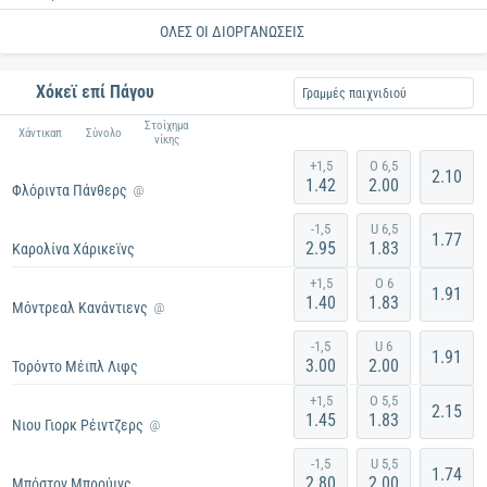
ΌΛΕΣ ΟΙ ΔΙΟΡΓΑΝΏΣΕΙΣ
Χόκεϊ επί Πάγου
Γραμμές παιχνιδιού
Στοίχημα
Χάντικαπ
Σύνολο
νίκης
+1,5
O 6,5
2.10
1.42
2.00
Φλόριντα Πάνθερς
@
-1,5
U 6,5
1.77
2.95
1.83
Καρολίνα Χάρικεϊνς
29/9/26 9:08 μ.μ.
+1,5
O 6
1.91
1.40
1.83
Μόντρεαλ Κανάντιενς
@
-1,5
U 6
1.91
3.00
2.00
Τορόντο Μέιπλ Λιφς
29/9/26 11:08 μ.μ.
+1,5
O 5,5
2.15
1.45
1.83
Νιου Γιορκ Ρέιντζερς
@
-1,5
U 5,5
1.74
2.80
2.00
Μπόστον Μπρούινς