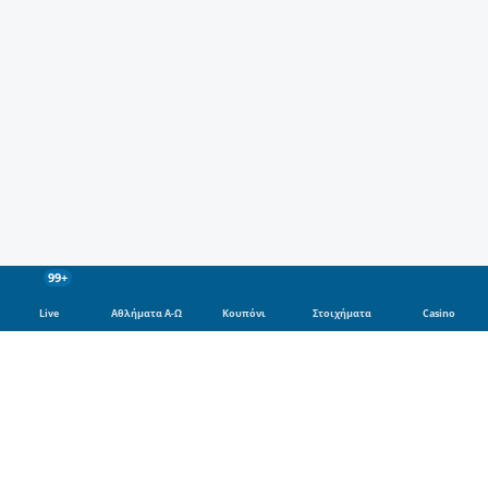
99+
Live
Αθλήματα Α-Ω
Κουπόνι
Στοιχήματα
Casino