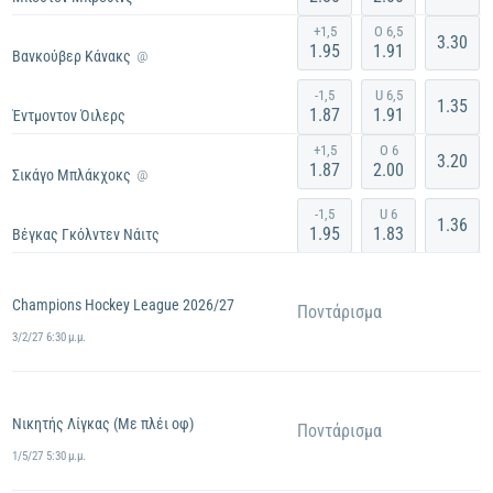
30/9/26 12:08 π.μ.
+1,5
O 6,5
3.30
1.95
1.91
Βανκούβερ Κάνακς
@
-1,5
U 6,5
1.35
1.87
1.91
Έντμοντον Όιλερς
30/9/26 2:08 π.μ.
+1,5
O 6
3.20
1.87
2.00
Σικάγο Μπλάκχοκς
@
-1,5
U 6
1.36
1.95
1.83
Βέγκας Γκόλντεν Νάιτς
30/9/26 2:38 π.μ.
Champions Hockey League 2026/27
Ποντάρισμα
3/2/27 6:30 μ.μ.
Νικητής Λίγκας (Με πλέι οφ)
Ποντάρισμα
1/5/27 5:30 μ.μ.