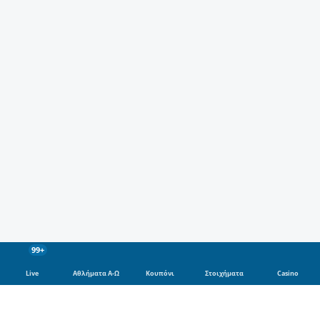
99+
Live
Αθλήματα Α-Ω
Κουπόνι
Στοιχήματα
Casino