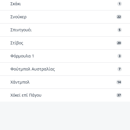
Σκάκι
1
Σνούκερ
22
Σπιντγουέι
5
Στίβος
20
Φόρμουλα 1
3
Φούτμπολ Αυστραλίας
7
Χάντμπολ
14
Χόκεϊ επί Πάγου
37