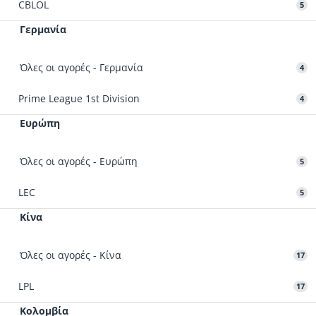
CBLOL
5
Γερμανία
Όλες οι αγορές - Γερμανία
4
Prime League 1st Division
4
Ευρώπη
Όλες οι αγορές - Ευρώπη
5
LEC
5
Κίνα
Όλες οι αγορές - Κίνα
17
LPL
17
Κολομβία