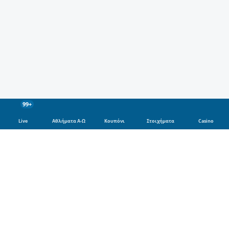
99+
Live
Αθλήματα Α-Ω
Κουπόνι
Στοιχήματα
Casino