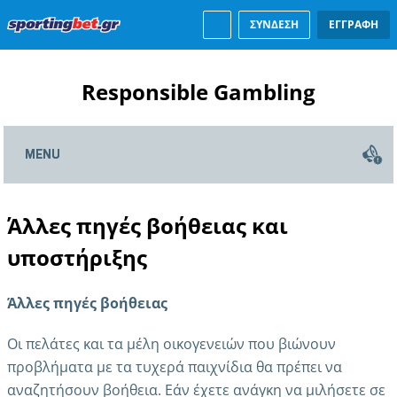
ΣΥΝΔΕΣΗ
ΕΓΓΡΑΦΗ
Responsible Gambling
Η προσέγγισή μας
Η πολιτική μας
Σας βοηθάμε να διατηρείτε τον έλεγχο
Όρια κατάθεσης
Αποχή / Προσωρινός ή επ’ αόριστον αποκλεισμός
Αυτοαξιολόγηση
Ασφάλεια λογαριασμού και όροι συμμετοχής
Άλλες πηγές βοήθειας
Άλλες πηγές βοήθειας και
υποστήριξης
Άλλες πηγές βοήθειας
Οι πελάτες και τα μέλη οικογενειών που βιώνουν
προβλήματα με τα τυχερά παιχνίδια θα πρέπει να
αναζητήσουν βοήθεια. Εάν έχετε ανάγκη να μιλήσετε σε