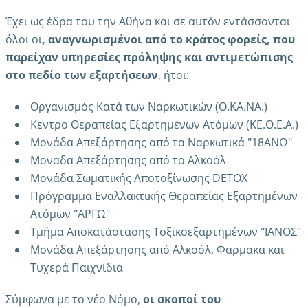
Έχει ως έδρα του την Αθήνα και σε αυτόν εντάσσονται
όλοι οι
, αναγνωρισμένοι από το κράτος φορείς, που
παρείχαν υπηρεσίες πρόληψης και αντιμετώπισης
στο πεδίο των εξαρτήσεων
, ήτοι:
Οργανισμός Κατά των Ναρκωτικών (Ο.ΚΑ.ΝΑ.)
Κεντρο Θεραπείας Εξαρτημένων Ατόμων (ΚΕ.Θ.Ε.Α.)
Μονάδα Απεξάρτησης από τα Ναρκωτικά "18ΑΝΩ"
Μοναδα Απεξάρτησης από το Αλκοόλ
Μονάδα Σωματικής Αποτοξίνωσης DETOX
Πρόγραμμα Εναλλακτικής Θεραπείας Εξαρτημένων
Ατόμων "ΑΡΓΩ"
Τμήμα Αποκατάστασης Τοξικοεξαρτημένων "ΙΑΝΟΣ"
Μονάδα Απεξάρτησης από Αλκοόλ, Φαρμακα και
Τυχερά Παιχνίδια
Σύμφωνα με το νέο Νόμο,
οι σκοποί του